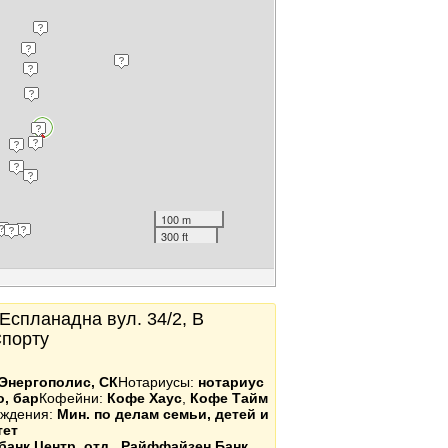
100 m
300 ft
, Еспланадна вул. 34/2, В
Спорту
Энергополис, СК
Нотариусы:
нотариус
о, бар
Кофейни:
Кофе Хаус
,
Кофе Тайм
еждения:
Мин. по делам семьи, детей и
тет
анк Центр. отд.
,
Райффайзен Банк