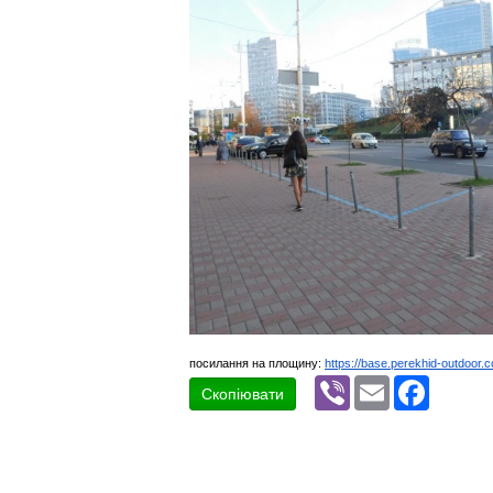
посилання на площину:
https://base.perekhid-outdoor.
Viber
Email
Faceboo
Скопіювати