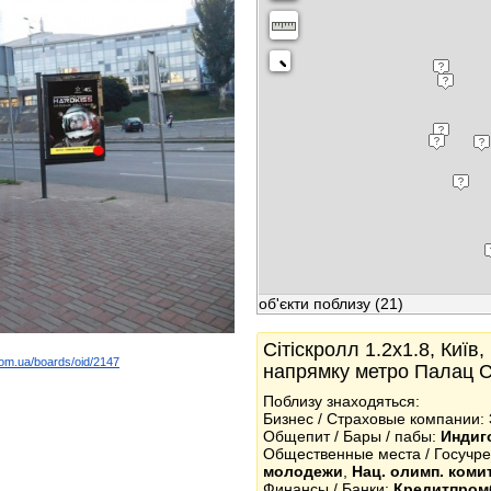
об'єкти поблизу
(21)
Сітіскролл 1.2x1.8, Київ
com.ua/boards/oid/2147
напрямку метро Палац 
k
Поблизу знаходяться:
Бизнес / Страховые компании:
Общепит / Бары / пабы:
Индиг
Общественные места / Госучр
молодежи
,
Нац. олимп. коми
Финансы / Банки:
Кредитпромб