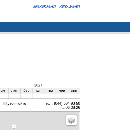
авторизація
реєстрація
2027
січ
лют
бер
кві
тра
чер
лип
уточнюйте
тел. (044) 594-93-50
на 06.08.26