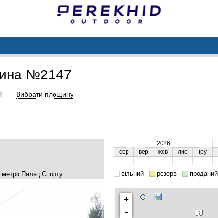
щина №2147
Вибрати площину
2026
сер
вер
жов
лис
гру
вільний
резерв
проданий
у метро Палац Спорту
+
-