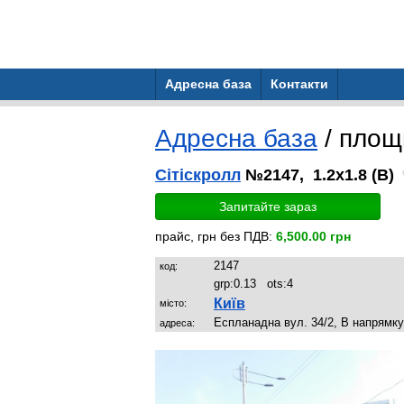
Адресна база
Контакти
Адресна база
/ пло
Сітіскролл
№2147, 1.2x1.8 (B)
Запитайте зараз
прайс, грн без ПДВ:
6,500.00 грн
2147
код:
grp:
0.13
ots:
4
Київ
місто:
Еспланадна вул. 34/2, В напрямк
адреса: