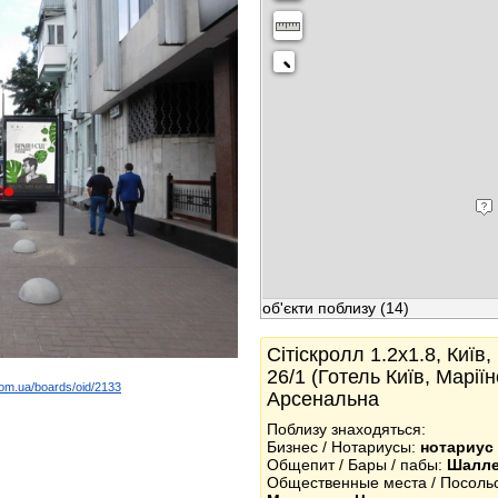
об'єкти поблизу
(14)
Сітіскролл 1.2x1.8, Київ
26/1 (Готель Київ, Марії
com.ua/boards/oid/2133
Арсенальна
k
Поблизу знаходяться:
Бизнес / Нотариусы:
нотариус
Общепит / Бары / пабы:
Шалле
Общественные места / Посоль