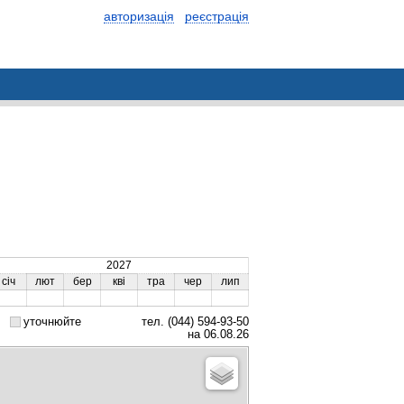
авторизація
реєстрація
2027
січ
лют
бер
кві
тра
чер
лип
уточнюйте
тел. (044) 594-93-50
на 06.08.26