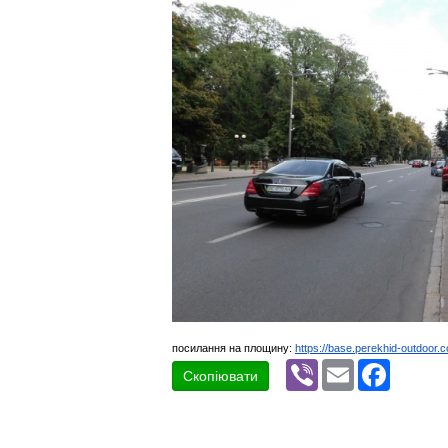
посилання на площину:
https://base.perekhid-outdoor.
Viber
Email
Faceboo
Скопіювати