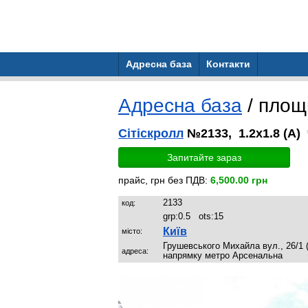
Адресна база
Контакти
Адресна база
/ пло
Сітіскролл
№2133, 1.2x1.8 (A)
Запитайте зараз
прайс, грн без ПДВ:
6,500.00 грн
2133
код:
grp:
0.5
ots:
15
Київ
місто:
Грушевського Михайла вул., 26/1 (
адреса:
напрямку метро Арсенальна