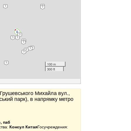
100 m
300 ft
, Грушевського Михайла вул.,
нський парк), в напрямку метро
, паб
ства:
Консул Китая
Госучреждения: