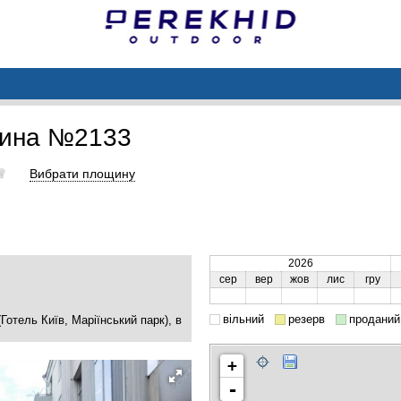
щина №2133
Вибрати площину
2026
сер
вер
жов
лис
гру
вільний
резерв
проданий
Готель Київ, Маріїнський парк), в
+
-