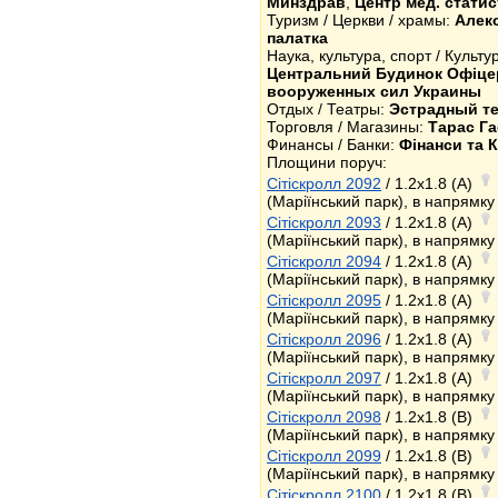
Минздрав
,
Центр мед. стати
Туризм / Церкви / храмы:
Алек
палатка
Наука, культура, спорт / Культ
Центральний Будинок Офіце
вооруженных сил Украины
Отдых / Театры:
Эстрадный те
Торговля / Магазины:
Тарас Г
Финансы / Банки:
Фінанси та 
Площини поруч:
Сітіскролл 2092
/ 1.2x1.8 (A)
(Маріїнський парк), в напрямк
Сітіскролл 2093
/ 1.2x1.8 (A)
(Маріїнський парк), в напрямк
Сітіскролл 2094
/ 1.2x1.8 (A)
(Маріїнський парк), в напрямк
Сітіскролл 2095
/ 1.2x1.8 (A)
(Маріїнський парк), в напрямк
Сітіскролл 2096
/ 1.2x1.8 (A)
(Маріїнський парк), в напрямк
Сітіскролл 2097
/ 1.2x1.8 (A)
(Маріїнський парк), в напрямк
Сітіскролл 2098
/ 1.2x1.8 (B)
(Маріїнський парк), в напрямк
Сітіскролл 2099
/ 1.2x1.8 (B)
(Маріїнський парк), в напрямк
Сітіскролл 2100
/ 1.2x1.8 (B)