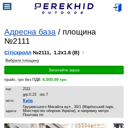
Адресна база
/ площина
№2111
Сітіскролл
№2111, 1.2x1.8 (B)
Вибрати площину
Запитайте зараз
прайс, грн без ПДВ:
6,500.00 грн
2111
код:
grp:
0.23
ots:
7
Київ
місто:
Грушевського Михайла вул., 30/1 (Маріїнський парк,
Міністерство оборони України), в напрямку метро
адреса:
Поштова пл.