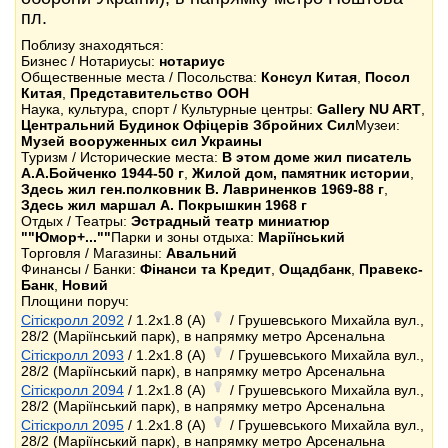
пл.
Поблизу знаходяться:
Бизнес / Нотариусы:
нотариус
Общественные места / Посольства:
Консул Китая
,
Посол
Китая
,
Представительство ООН
Наука, культура, спорт / Культурные центры:
Gallery NU ART
,
Центральний Будинок Офіцерів Збройних Сил
Музеи:
Музей вооруженных сил Украины
Туризм / Исторические места:
В этом доме жил писатель
А.А.Бойченко 1944-50 г
,
Жилой дом, памятник истории
,
Здесь жил ген.полковник В. Лавриненков 1969-88 г
,
Здесь жил маршал А. Покрышкин 1968 г
Отдых / Театры:
Эстрадный театр миниатюр
""Юмор+...""
Парки и зоны отдыха:
Маріїнський
Торговля / Магазины:
Авальний
Финансы / Банки:
Фінанси та Кредит
,
Ощадбанк
,
Правекс-
Банк
,
Новий
Площини поруч:
Сітіскролл 2092
/ 1.2x1.8 (A)
/ Грушевського Михайла вул.,
28/2 (Маріїнський парк), в напрямку метро Арсенальна
Сітіскролл 2093
/ 1.2x1.8 (A)
/ Грушевського Михайла вул.,
28/2 (Маріїнський парк), в напрямку метро Арсенальна
Сітіскролл 2094
/ 1.2x1.8 (A)
/ Грушевського Михайла вул.,
28/2 (Маріїнський парк), в напрямку метро Арсенальна
Сітіскролл 2095
/ 1.2x1.8 (A)
/ Грушевського Михайла вул.,
28/2 (Маріїнський парк), в напрямку метро Арсенальна