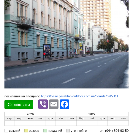
посилання на площину:
https://base.perekhid-outdoor.com.ua/boards/oid/2111
Viber
Email
Facebook
Скопіювати
2026
2027
сер
вер
жов
лис
гру
січ
лют
бер
кві
тра
чер
лип
вільний
резерв
проданий
уточнюйте
тел. (044) 594-93-50