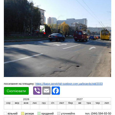
посилання на площину:
https://base.perekhid-outdoor.com.ua/boards/oid/2033
Viber
Email
Facebook
Скопіювати
2026
2027
сер
вер
жов
лис
гру
січ
лют
бер
кві
тра
чер
лип
вільний
резерв
проданий
уточнюйте
тел. (044) 594-93-50