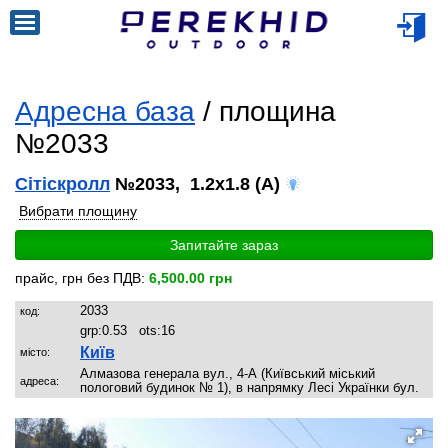
Адресна база
/ площина
№2033
Сітіскролл
№2033, 1.2x1.8 (A)
Вибрати площину
Запитайте зараз
прайс, грн без ПДВ:
6,500.00 грн
2033
код:
grp:
0.53
ots:
16
Київ
місто:
Алмазова генерала вул., 4-А (Київський міський
адреса:
пологовий будинок № 1), в напрямку Лесі Українки бул.