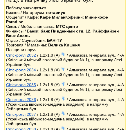
№ 1), в напрямку Лесі Українки бул.
Поблизу знаходяться:
Бизнес / Нотариусы:
нотариус
Общепит / Кафе:
Кафе Милан
Кофейни:
Мини-кофе
Paradise
Связь / Мобильная связь:
МТС центр
Финансы / Банки:
банк Пивденный отд. 12
,
Райффайзен
Банк Аваль
Отдых / Сауны/бани:
БАН-ТУ
Торговля / Магазины:
Велика Кишеня
Площини поруч:
Сітіскролл 2032
/ 1.2x1.8 (A)
/ Алмазова генерала вул., 4-А
(Київський міський пологовий будинок № 1), в напрямку Лесі
Українки бул.
Сітіскролл 2034
/ 1.2x1.8 (A)
/ Алмазова генерала вул., 4-А
(Київський міський пологовий будинок № 1), в напрямку Лесі
Українки бул.
Сітіскролл 2035
/ 1.2x1.8 (A)
/ Алмазова генерала вул., 4-А
(Київський міський пологовий будинок № 1), в напрямку Лесі
Українки бул.
Сітіскролл 2036
/ 1.2x1.8 (A)
/ Алмазова генерала вул., 4-А
(Українська військово-медична академія), в напрямку
Лейпцизька бул.
Сітіскролл 2037
/ 1.2x1.8 (A)
/ Алмазова генерала вул., 4-А
(Українська військово-медична академія), в напрямку
Лейпцизька бул.
Сітіскролл 2038
/ 1.2x1.8 (A)
/ Алмазова генерала вул., 4-А