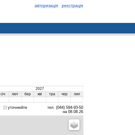
авторизація
реєстрація
2027
січ
лют
бер
кві
тра
чер
лип
уточнюйте
тел. (044) 594-93-50
на 08.08.26