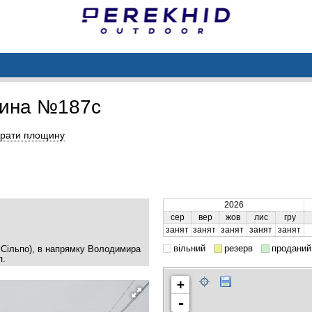
щина №187c
рати площину
2026
сер
вер
жов
лис
гру
занят
занят
занят
занят
занят
вільний
резерв
проданий
, Сільпо), в напрямку Володимира
п.
+
-