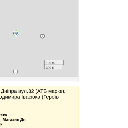
100 m
300 ft
 Дніпра вул.32 (АТБ маркет,
одимира Івасюка (Героїв
тека
ь
,
Магазин Дп
к