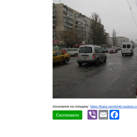
посилання на площину:
https://base.perekhid-outdoor.
Viber
Email
Faceboo
Скопіювати