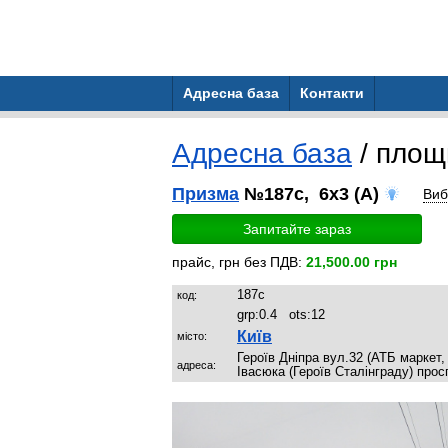
Адресна база
Контакти
Адресна база
/ пло
Призма
№187c, 6x3 (A)
Виб
Запитайте зараз
прайс, грн без ПДВ:
21,500.00 грн
187c
код:
grp:
0.4
ots:
12
Київ
місто:
Героїв Дніпра вул.32 (АТБ маркет
адреса:
Івасюка (Героїв Сталінграду) прос