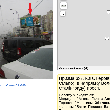
об'єкти поблизу
(4)
Призма 6x3, Київ, Героїв
Сільпо), в напрямку Вол
com.ua/boards/oid/187c
Сталінграду) просп.
k
Поблизу знаходяться:
Медицина / Аптеки:
Гелена Ап
Торговля / Магазины:
Оболон
Финансы / Банки:
Правекс-Бан