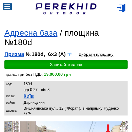
Адресна база
/ площина
№180d
Призма
№180d, 6x3 (A)
Вибрати площину
Запитайте зараз
прайс, грн без ПДВ:
19,000.00 грн
180d
код:
grp:
0.27
ots:
8
Київ
місто:
Дарницький
район:
Вишняківська вул., 12 ("Фора" ), в напрямку Руденко
адреса:
вул.