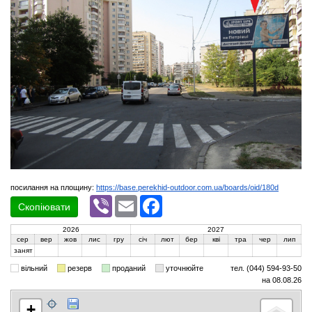
посилання на площину:
https://base.perekhid-outdoor.com.ua/boards/oid/180d
Viber
Email
Facebook
Скопіювати
2026
2027
сер
вер
жов
лис
гру
січ
лют
бер
кві
тра
чер
лип
занят
вільний
резерв
проданий
уточнюйте
тел. (044) 594-93-50
на 08.08.26
+