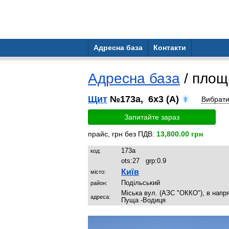
Адресна база
Контакти
Адресна база
/ пло
Щит
№173a, 6x3 (A)
Вибрат
Запитайте зараз
прайс, грн без ПДВ:
13,800.00 грн
173a
код:
ots:
27
grp:
0.9
Київ
місто:
Подільський
район:
Міська вул. (АЗС "ОККО"), в напр
адреса:
Пуща -Водиця