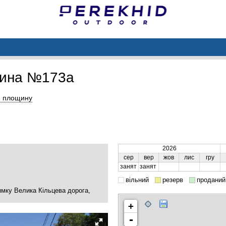
щина №173a
и площину
2026
сер
вер
жов
лис
гру
занят
занят
вільний
резерв
проданий
ямку Велика Кільцева дорога,
+
-