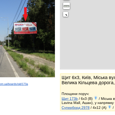
Щит 6x3, Київ, Міська ву
Велика Кільцева дорога
com.ua/boards/oid/173a
k
Площини поруч:
Щит 173b
/ 6x3 (B)
/ Міська 
Lavina Mall, Ашан), у напрямку
Суперборд 2978
/ 4x12 (A)
/