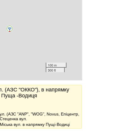
100 m
300 ft
л. (АЗС "ОККО"), в напрямку
, Пуща -Водиця
вул. (АЗС "ANP", "WOG", Novus, Епіцентр,
 Стеценка вул.
 Міська вул. в напрямку Пущі-Водиці