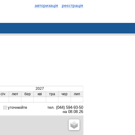
авторизація
реєстрація
2027
січ
лют
бер
кві
тра
чер
лип
уточнюйте
тел. (044) 594-93-50
на 08.08.26