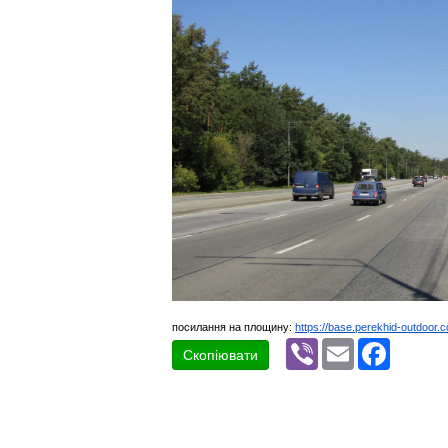
посилання на площину:
https://base.perekhid-outdoor.
Viber
Email
Faceboo
Скопіювати