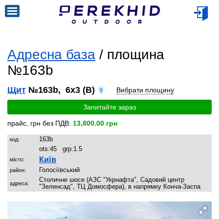
Адресна база
/ площина
№163b
Щит
№163b, 6x3 (B)
Вибрати площину
Запитайте зараз
прайс, грн без ПДВ:
13,800.00 грн
163b
код:
ots:
45
grp:
1.5
Київ
місто:
Голосіївський
район:
Столичне шосе (АЗС "Укрнафта", Садовий центр
адреса:
"Зеленсад", ТЦ Домосфера), в напрямку Конча-Заспа