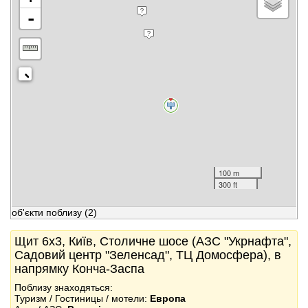
-
100 m
300 ft
об'єкти поблизу
(2)
Щит 6x3, Київ, Столичне шосе (АЗС "Укрнафта",
Садовий центр "Зеленсад", ТЦ Домосфера), в
напрямку Конча-Заспа
Поблизу знаходяться:
Туризм / Гостиницы / мотели:
Европа