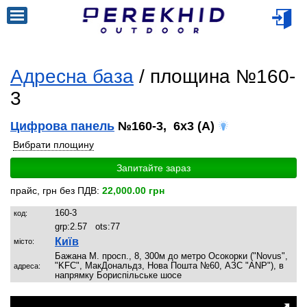
Адресна база
/ площина №160-
3
Цифрова панель
№160-3, 6x3 (A)
Вибрати площину
Запитайте зараз
прайс, грн без ПДВ:
22,000.00 грн
160-3
код:
grp:
2.57
ots:
77
Київ
місто:
Бажана М. просп., 8, 300м до метро Осокорки ("Novus",
"KFC", МакДональдз, Нова Пошта №60, АЗС "ANP"), в
адреса:
напрямку Бориспільське шосе