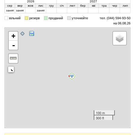
2026
2027
сер
вер
жов
лис
гру
січ
лют
бер
кві
тра
чер
лип
занят
занят
занят
вільний
резерв
проданий
уточнюйте
тел. (044) 594-93-50
на 06.08.26
+
-
100 m
300 ft