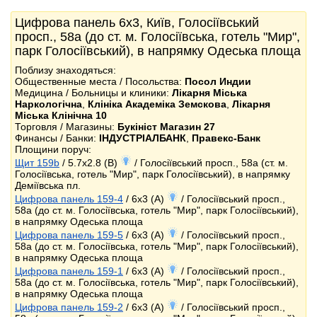
Цифрова панель 6x3, Київ, Голосіївський
просп., 58а (до ст. м. Голосіївська, готель "Мир",
парк Голосіївський), в напрямку Одеська площа
Поблизу знаходяться:
Общественные места / Посольства:
Посол Индии
Медицина / Больницы и клиники:
Лікарня Міська
Наркологічна
,
Клініка Академіка Земскова
,
Лікарня
Міська Клінічна 10
Торговля / Магазины:
Букініст Магазин 27
Финансы / Банки:
ІНДУСТРІАЛБАНК
,
Правекс-Банк
Площини поруч:
Щит 159b
/ 5.7x2.8 (B)
/ Голосіївський просп., 58a (ст. м.
Голосіївська, готель "Мир", парк Голосіївський), в напрямку
Деміївська пл.
Цифрова панель 159-4
/ 6x3 (A)
/ Голосіївський просп.,
58а (до ст. м. Голосіївська, готель "Мир", парк Голосіївський),
в напрямку Одеська площа
Цифрова панель 159-5
/ 6x3 (A)
/ Голосіївський просп.,
58а (до ст. м. Голосіївська, готель "Мир", парк Голосіївський),
в напрямку Одеська площа
Цифрова панель 159-1
/ 6x3 (A)
/ Голосіївський просп.,
58а (до ст. м. Голосіївська, готель "Мир", парк Голосіївський),
в напрямку Одеська площа
Цифрова панель 159-2
/ 6x3 (A)
/ Голосіївський просп.,