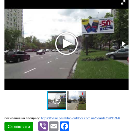
посилання на площину:
https://base.perekhid-outdoor.com.ua/boards/oid/159-6
Viber
Email
Facebook
Скопіювати