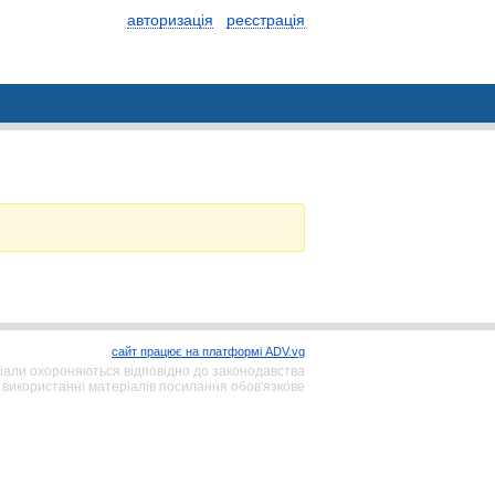
авторизація
реєстрація
сайт працює на платформі ADV.vg
іали охороняються відповідно до законодавства
 використанні матеріалів посилання обов'язкове