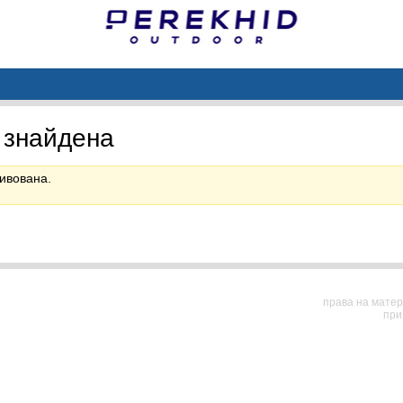
 знайдена
ивована.
права на матер
при